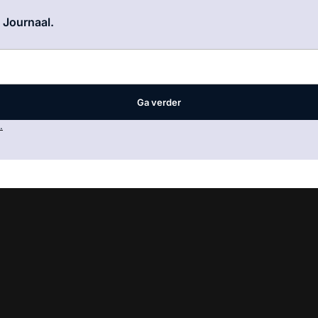
Log in
om dit artikel te lezen.
e Journaal.
Ga verder
.