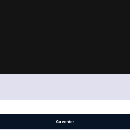
in
ons manifest
waar VMN media voor staat. Op gebruik van deze site
ellingen
Ga verder