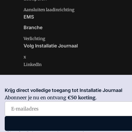
Aansluiten laadinrichting
EMS
Branche
Verlichting
Volg Installatie Journaal
x
LinkedIn
Krijg direct volledige toegang tot Installatie Journaal
Installatie Journaal is onderdeel van VMN media. Lees 
Abonneer je nu en ontvang
€50 korting
.
Voorwaarden
en
Privacy en Cookie beleid
|
Privacy inst