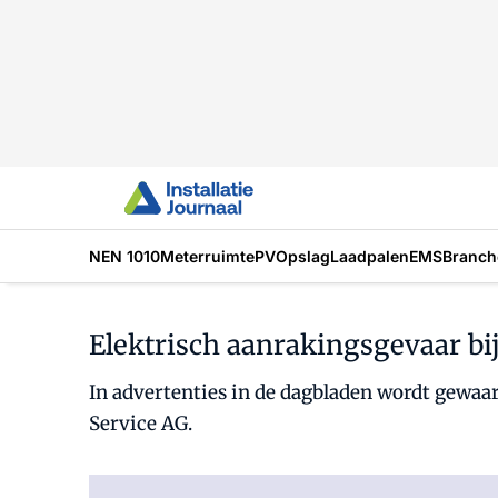
NEN 1010
Meterruimte
PV
Opslag
Laadpalen
EMS
Branch
Elektrisch aanrakingsgevaar bi
In advertenties in de dagbladen wordt gewaa
Service AG.