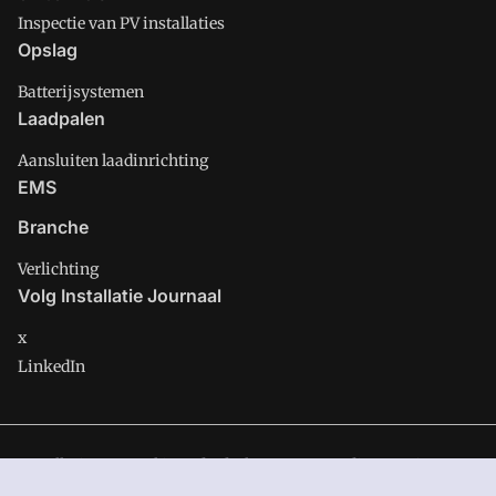
Inspectie van PV installaties
Opslag
Batterijsystemen
Laadpalen
Aansluiten laadinrichting
EMS
Branche
Verlichting
Volg Installatie Journaal
x
LinkedIn
Installatie Journaal is onderdeel van VMN media. Lees in
ons
manifest
waar VMN media voor staat. Op gebruik van deze