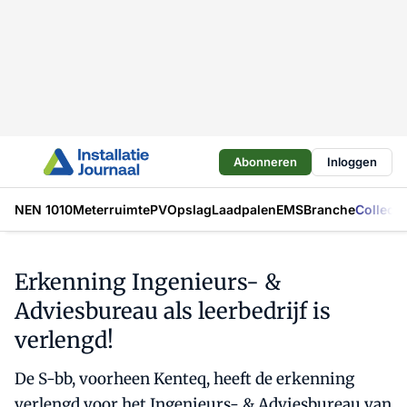
Abonneren
Inloggen
NEN 1010
Meterruimte
PV
Opslag
Laadpalen
EMS
Branche
Collecti
Erkenning Ingenieurs- &
Adviesbureau als leerbedrijf is
verlengd!
De S-bb, voorheen Kenteq, heeft de erkenning
verlengd voor het Ingenieurs- & Adviesbureau van