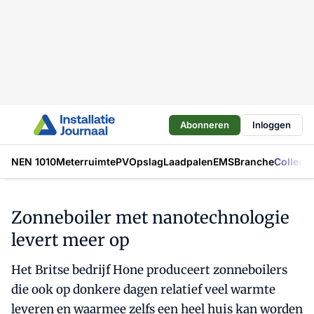
Abonneren
Inloggen
NEN 1010
Meterruimte
PV
Opslag
Laadpalen
EMS
Branche
Collecti
Zonneboiler met nanotechnologie
levert meer op
Het Britse bedrijf Hone produceert zonneboilers
die ook op donkere dagen relatief veel warmte
leveren en waarmee zelfs een heel huis kan worden