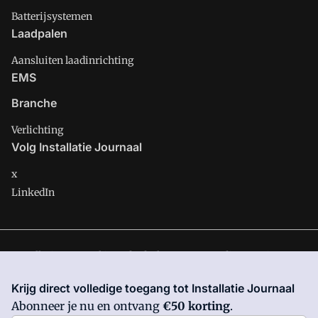
Batterijsystemen
Laadpalen
Aansluiten laadinrichting
EMS
Branche
Verlichting
Volg Installatie Journaal
x
LinkedIn
Installatie Journaal is onderdeel van VMN media. Lees in
ons
manifest
waar VMN media voor staat. Op gebruik van deze
Krijg direct volledige toegang tot Installatie Journaal
site zijn de volgende regelingen van toepassing:
Algemene
Abonneer je nu en ontvang
€50 korting
.
Voorwaarden
en
Privacy en Cookie beleid
|
Privacy instellingen