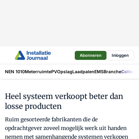
Abonneren
Inloggen
NEN 1010
Meterruimte
PV
Opslag
Laadpalen
EMS
Branche
Collecti
Heel systeem verkoopt beter dan
losse producten
Ruim gesorteerde fabrikanten die de
opdrachtgever zoveel mogelijk werk uit handen
nemen met samenhangende systemen verkopen