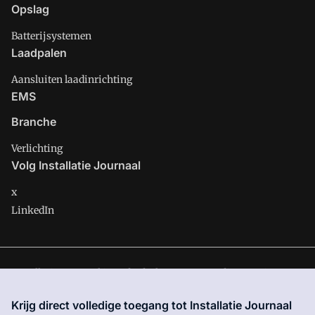
Opslag
Batterijsystemen
Laadpalen
Aansluiten laadinrichting
EMS
Branche
Verlichting
Volg Installatie Journaal
x
LinkedIn
Installatie Journaal is onderdeel van VMN media. Lees in
ons
manifest
waar VMN media voor staat. Op gebruik van deze
Krijg direct volledige toegang tot Installatie Journaal
site zijn de volgende regelingen van toepassing:
Algemene