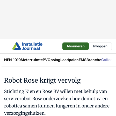
Abonneren
Inloggen
NEN 1010
Meterruimte
PV
Opslag
Laadpalen
EMS
Branche
Collecti
Robot Rose krijgt vervolg
Stichting Kien en Rose BV willen met behulp van
servicerobot Rose onderzoeken hoe domotica en
robotica samen kunnen fungeren in onder andere
verzorgingshuizen.