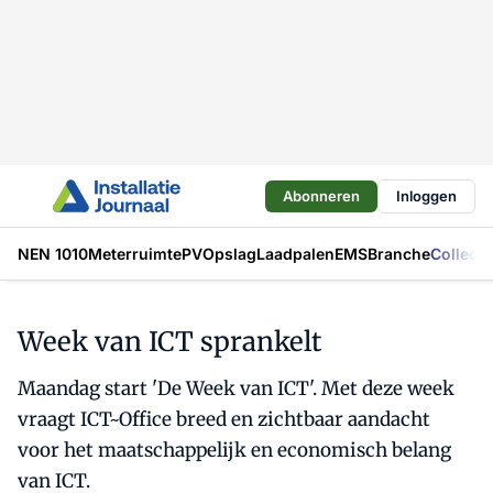
Abonneren
Inloggen
NEN 1010
Meterruimte
PV
Opslag
Laadpalen
EMS
Branche
Collecti
Week van ICT sprankelt
Maandag start 'De Week van ICT'. Met deze week
vraagt ICT~Office breed en zichtbaar aandacht
voor het maatschappelijk en economisch belang
van ICT.