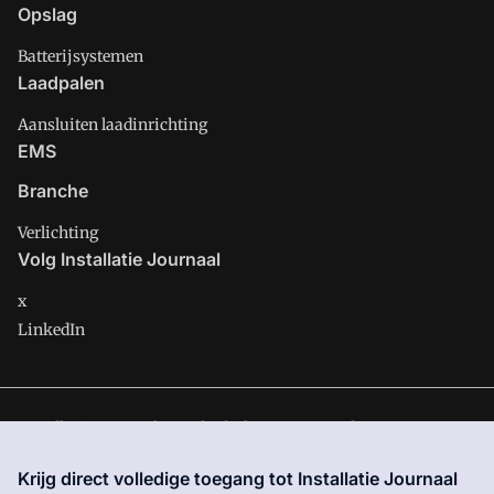
Opslag
Batterijsystemen
Laadpalen
Aansluiten laadinrichting
EMS
Branche
Verlichting
Volg Installatie Journaal
x
LinkedIn
Installatie Journaal is onderdeel van VMN media. Lees in
ons
manifest
waar VMN media voor staat. Op gebruik van deze
Krijg direct volledige toegang tot Installatie Journaal
site zijn de volgende regelingen van toepassing:
Algemene