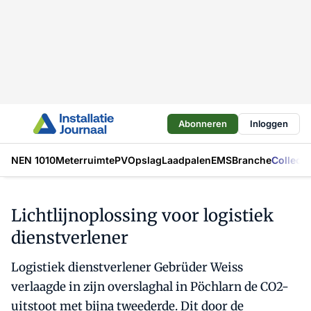
Abonneren
Inloggen
NEN 1010
Meterruimte
PV
Opslag
Laadpalen
EMS
Branche
Collecti
Lichtlijnoplossing voor logistiek
dienstverlener
Logistiek dienstverlener Gebrüder Weiss
verlaagde in zijn overslaghal in Pöchlarn de CO2-
uitstoot met bijna tweederde. Dit door de