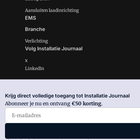
Aansluiten laadinrichting
EMS
Branche
Verlichting
Volg Installatie Journaal
x
LinkedIn
Krijg direct volledige toegang tot Installatie Journaal
Installatie Journaal is onderdeel van VMN media. Lees 
Abonneer je nu en ontvang
€50 korting
.
Voorwaarden
en
Privacy en Cookie beleid
|
Privacy inst