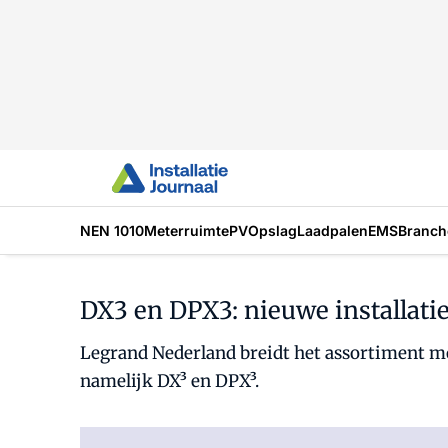
NEN 1010
Meterruimte
PV
Opslag
Laadpalen
EMS
Branch
DX3 en DPX3: nieuwe installat
Legrand Nederland breidt het assortiment mo
namelijk DX³ en DPX³.