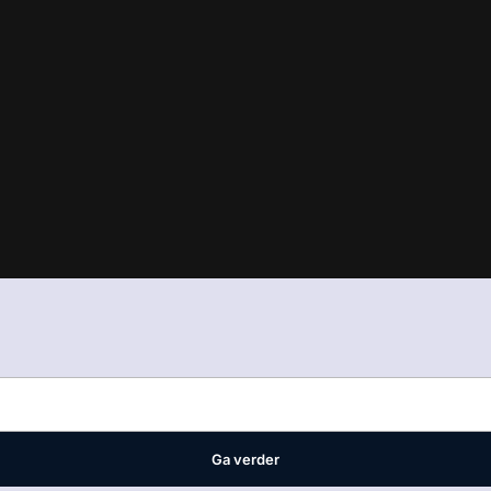
in
ons manifest
waar VMN media voor staat. Op gebruik van deze site
ellingen
Ga verder