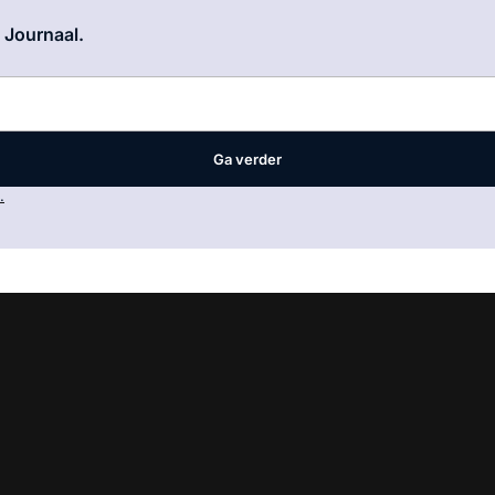
Log in
om dit artikel te lezen.
e Journaal.
Ga verder
.