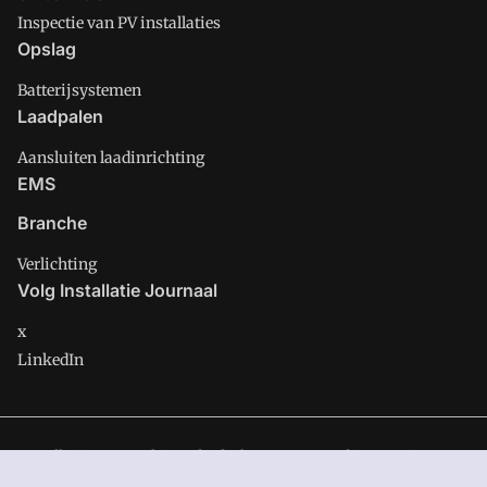
Inspectie van PV installaties
Opslag
Batterijsystemen
Laadpalen
Aansluiten laadinrichting
EMS
Branche
Verlichting
Volg Installatie Journaal
x
LinkedIn
Installatie Journaal is onderdeel van VMN media. Lees in
ons
manifest
waar VMN media voor staat. Op gebruik van deze