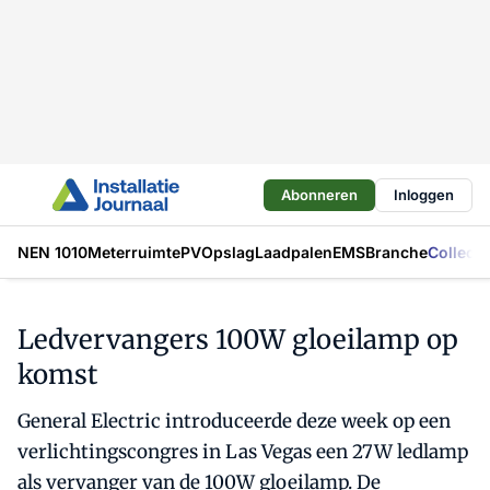
Abonneren
Inloggen
NEN 1010
Meterruimte
PV
Opslag
Laadpalen
EMS
Branche
Collecti
Ledvervangers 100W gloeilamp op
komst
General Electric introduceerde deze week op een
verlichtingscongres in Las Vegas een 27W ledlamp
als vervanger van de 100W gloeilamp. De