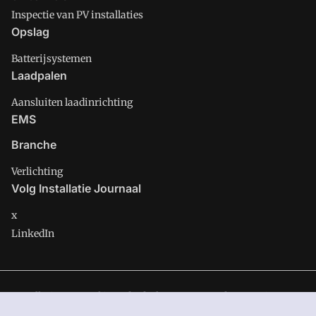
Inspectie van PV installaties
Opslag
Batterijsystemen
Laadpalen
Aansluiten laadinrichting
EMS
Branche
Verlichting
Volg Installatie Journaal
x
LinkedIn
Installatie Journaal is onderdeel van VMN media. Lees in
ons
manifest
waar VMN media voor staat. Op gebruik van deze