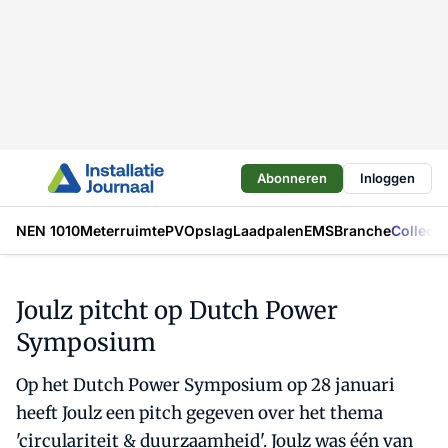
Abonneren
Inloggen
NEN 1010
Meterruimte
PV
Opslag
Laadpalen
EMS
Branche
Collecti
Joulz pitcht op Dutch Power
Symposium
Op het Dutch Power Symposium op 28 januari
heeft Joulz een pitch gegeven over het thema
'circulariteit & duurzaamheid'. Joulz was één van