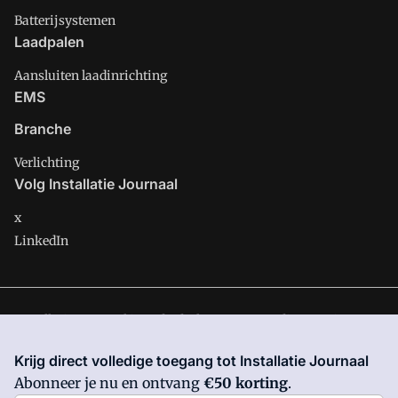
Batterijsystemen
Laadpalen
Aansluiten laadinrichting
EMS
Branche
Verlichting
Volg Installatie Journaal
x
LinkedIn
Installatie Journaal is onderdeel van VMN media. Lees in
ons
manifest
waar VMN media voor staat. Op gebruik van deze
Krijg direct volledige toegang tot Installatie Journaal
site zijn de volgende regelingen van toepassing:
Algemene
Abonneer je nu en ontvang
€50 korting
.
Voorwaarden
en
Privacy en Cookie beleid
|
Privacy instellingen