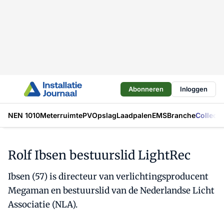
Abonneren
Inloggen
NEN 1010
Meterruimte
PV
Opslag
Laadpalen
EMS
Branche
Collecti
Rolf Ibsen bestuurslid LightRec
Ibsen (57) is directeur van verlichtingsproducent
Megaman en bestuurslid van de Nederlandse Licht
Associatie (NLA).