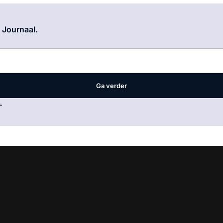
Log in
om dit artikel te lezen.
e Journaal.
Ga verder
.