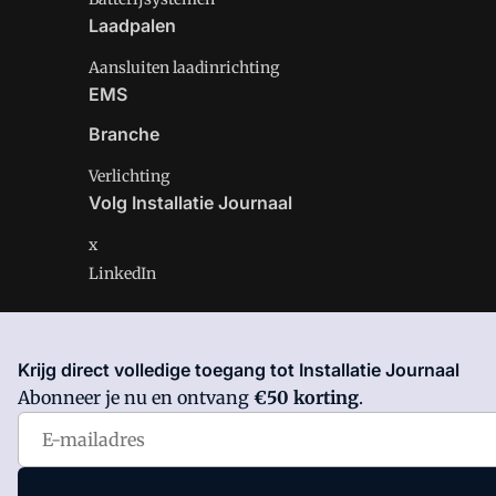
Laadpalen
Aansluiten laadinrichting
EMS
Branche
Verlichting
Volg Installatie Journaal
x
LinkedIn
Krijg direct volledige toegang tot Installatie Journaal
Installatie Journaal is onderdeel van VMN media. Lees 
Abonneer je nu en ontvang
€50 korting
.
Voorwaarden
en
Privacy en Cookie beleid
|
Privacy inst