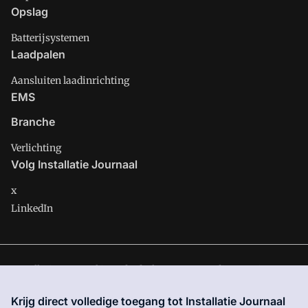
Opslag
Batterijsystemen
Laadpalen
Aansluiten laadinrichting
EMS
Branche
Verlichting
Volg Installatie Journaal
x
LinkedIn
Installatie Journaal is onderdeel van VMN media. Lees in
ons
manifest
waar VMN media voor staat. Op gebruik van deze
Krijg direct volledige toegang tot Installatie Journaal
site zijn de volgende regelingen van toepassing:
Algemene