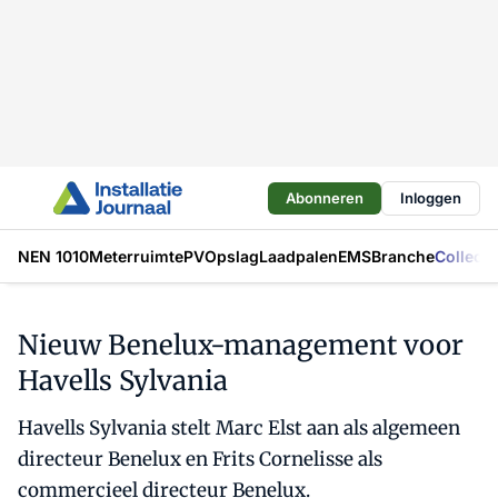
Abonneren
Inloggen
NEN 1010
Meterruimte
PV
Opslag
Laadpalen
EMS
Branche
Collecti
Nieuw Benelux-management voor
Havells Sylvania
Havells Sylvania stelt Marc Elst aan als algemeen
directeur Benelux en Frits Cornelisse als
commercieel directeur Benelux.