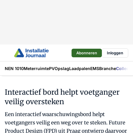
Abonneren
Inloggen
NEN 1010
Meterruimte
PV
Opslag
Laadpalen
EMS
Branche
Collecti
Interactief bord helpt voetganger
veilig oversteken
Een interactief waarschuwingsbord helpt
voetgangers veilig een weg over te steken. Future
Product Design (FPD) uit Praag ontwierp daarvoor