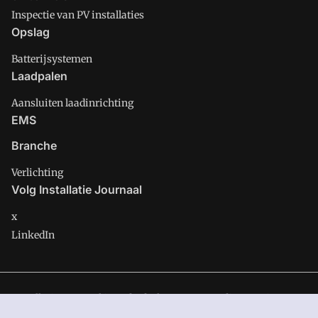
Inspectie van PV installaties
Opslag
Batterijsystemen
Laadpalen
Aansluiten laadinrichting
EMS
Branche
Verlichting
Volg Installatie Journaal
x
LinkedIn
Installatie Journaal is onderdeel van VMN media. Lees in
ons
manifest
waar VMN media voor staat. Op gebruik van deze