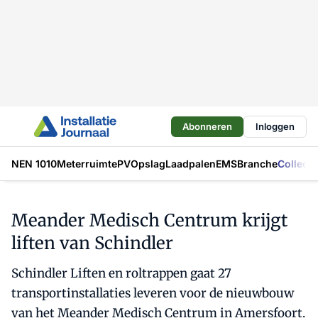
Abonneren
Inloggen
NEN 1010
Meterruimte
PV
Opslag
Laadpalen
EMS
Branche
Collecti
Meander Medisch Centrum krijgt
liften van Schindler
Schindler Liften en roltrappen gaat 27
transportinstallaties leveren voor de nieuwbouw
van het Meander Medisch Centrum in Amersfoort.