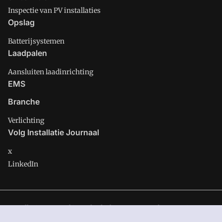
Inspectie van PV installaties
Opslag
Batterijsystemen
Laadpalen
Aansluiten laadinrichting
EMS
Branche
Verlichting
Volg Installatie Journaal
x
LinkedIn
Installatie Journaal is onderdeel van VMN media. Lees in
ons
manifest
waar VMN media voor staat. Op gebruik van deze