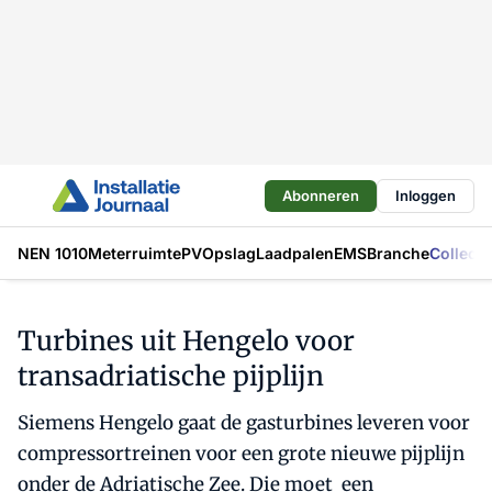
Abonneren
Inloggen
NEN 1010
Meterruimte
PV
Opslag
Laadpalen
EMS
Branche
Collecti
Turbines uit Hengelo voor
transadriatische pijplijn
Siemens Hengelo gaat de gasturbines leveren voor
compressortreinen voor een grote nieuwe pijplijn
onder de Adriatische Zee. Die moet een