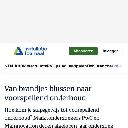
Abonneren
Inloggen
NEN 1010
Meterruimte
PV
Opslag
Laadpalen
EMS
Branche
Collecti
Van brandjes blussen naar
voorspellend onderhoud
Hoe kom je stapsgewijs tot voorspellend
onderhoud? Marktonderzoekers PwC en
Mainnovation deden afgelopen jaar onderzoek