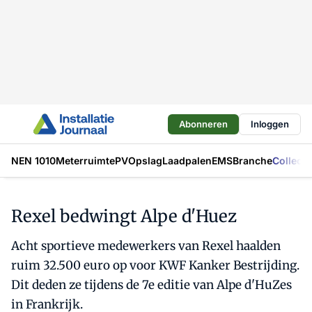
Abonneren
Inloggen
NEN 1010
Meterruimte
PV
Opslag
Laadpalen
EMS
Branche
Collecti
Rexel bedwingt Alpe d'Huez
Acht sportieve medewerkers van Rexel haalden
ruim 32.500 euro op voor KWF Kanker Bestrijding.
Dit deden ze tijdens de 7e editie van Alpe d'HuZes
in Frankrijk.