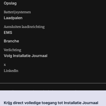
Opslag
Batterijsystemen
Laadpalen
Aansluiten laadinrichting
EMS
Branche
Verlichting
Volg Installatie Journaal
x
LinkedIn
Installatie Journaal is onderdeel van VMN media. Lees in
ons
manifest
waar VMN media voor staat. Op gebruik van deze
Krijg direct volledige toegang tot Installatie Journaal
site zijn de volgende regelingen van toepassing:
Algemene