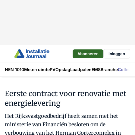
Abonneren
Inloggen
NEN 1010
Meterruimte
PV
Opslag
Laadpalen
EMS
Branche
Collecti
Eerste contract voor renovatie met
energielevering
Het Rijksvastgoedbedrijf heeft samen met het
ministerie van Financiën besloten om de
verbouwing van het Herman Gortercomplex in