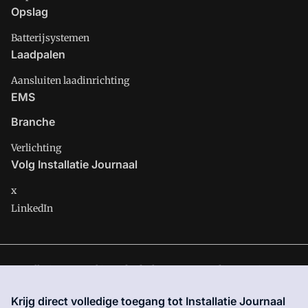
Opslag
Batterijsystemen
Laadpalen
Aansluiten laadinrichting
EMS
Branche
Verlichting
Volg Installatie Journaal
x
LinkedIn
Installatie Journaal is onderdeel van VMN media. Lees in
ons
manifest
waar VMN media voor staat. Op gebruik van deze
Krijg direct volledige toegang tot Installatie Journaal
site zijn de volgende regelingen van toepassing:
Algemene