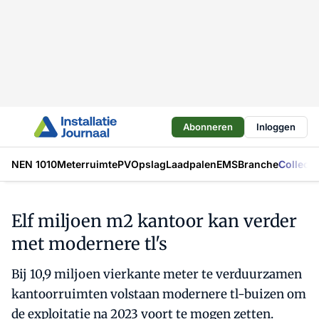
Abonneren
Inloggen
NEN 1010
Meterruimte
PV
Opslag
Laadpalen
EMS
Branche
Collecti
Elf miljoen m2 kantoor kan verder
met modernere tl's
Bij 10,9 miljoen vierkante meter te verduurzamen
kantoorruimten volstaan modernere tl-buizen om
de exploitatie na 2023 voort te mogen zetten.