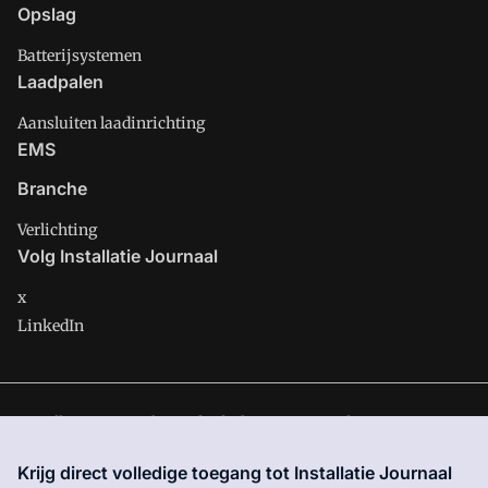
Opslag
Batterijsystemen
Laadpalen
Aansluiten laadinrichting
EMS
Branche
Verlichting
Volg Installatie Journaal
x
LinkedIn
Installatie Journaal is onderdeel van VMN media. Lees in
ons
manifest
waar VMN media voor staat. Op gebruik van deze
Krijg direct volledige toegang tot Installatie Journaal
site zijn de volgende regelingen van toepassing:
Algemene