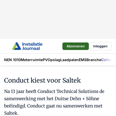
Abonneren
Inloggen
NEN 1010
Meterruimte
PV
Opslag
Laadpalen
EMS
Branche
Collecti
Conduct kiest voor Saltek
Na 13 jaar heeft Conduct Technical Solutions de
samenwerking met het Duitse Dehn + Söhne
beëindigd. Conduct gaat nu samenwerken met
Saltek.