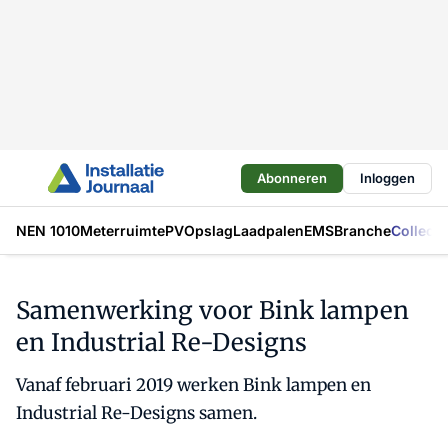
Abonneren
Inloggen
NEN 1010
Meterruimte
PV
Opslag
Laadpalen
EMS
Branche
Collecti
Samenwerking voor Bink lampen
en Industrial Re-Designs
Vanaf februari 2019 werken Bink lampen en
Industrial Re-Designs samen.