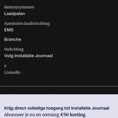
Batterijsystemen
Laadpalen
Aansluiten laadinrichting
EMS
Branche
Verlichting
Volg Installatie Journaal
x
LinkedIn
Installatie Journaal is onderdeel van VMN media. Lees in
ons
manifest
waar VMN media voor staat. Op gebruik van deze
Krijg direct volledige toegang tot Installatie Journaal
site zijn de volgende regelingen van toepassing:
Algemene
Abonneer je nu en ontvang
€50 korting
.
Voorwaarden
en
Privacy en Cookie beleid
|
Privacy instellingen