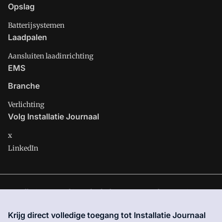
Opslag
Batterijsystemen
Laadpalen
Aansluiten laadinrichting
EMS
Branche
Verlichting
Volg Installatie Journaal
x
LinkedIn
Installatie Journaal is onderdeel van VMN media. Lees in
ons
manifest
waar VMN media voor staat. Op gebruik van deze
Krijg direct volledige toegang tot Installatie Journaal
site zijn de volgende regelingen van toepassing:
Algemene