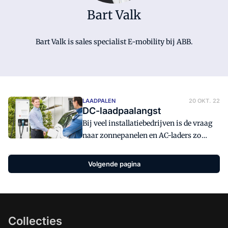
Bart Valk
Bart Valk is sales specialist E-mobility bij ABB.
LAADPALEN
20 OKT. 22
DC-laadpaalangst
Bij veel installatiebedrijven is de vraag
naar zonnepanelen en AC-laders zo
groot dat er weinig tijd overblijft om
installateurs kennis te laten maken met
Volgende pagina
de complexere installatie van DC-laders.
Er heerst hier en daar, vanwege de
complexiteit, zelfs een zekere DC-
laadpaalangst.
Collecties