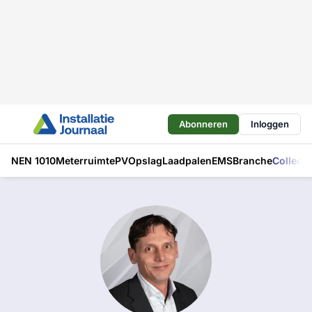
Abonneren
Inloggen
NEN 1010
Meterruimte
PV
Opslag
Laadpalen
EMS
Branche
Collecti