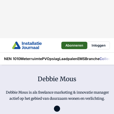
Abonneren
Inloggen
NEN 1010
Meterruimte
PV
Opslag
Laadpalen
EMS
Branche
Collecti
Debbie Mous
Debbie Mous is als freelance marketing & innovatie manager
actief op het gebied van duurzaam wonen en verlichting.