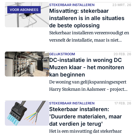
gedacht. "Dit klopt niet", stelt Maarten
STEKERBAAR INSTALLEREN
23 MRT. 26
VOOR ABONNEES
Misvatting: stekerbaar
van Beek", productmanager stekerbaar
installeren is in alle situaties
installeren bij Hemmink.
de beste oplossing
Stekerbaar installeren vereenvoudigt en
versnelt de installatie, maar is niet
geschikt voor alle installaties. In gesprek
met Maarten van Beek, productmanager
GELIJKSTROOM
20 FEB. 26
DC-installatie in woning DC
stekerbaar installeren bij Hemmink.
Muzen klaar - het monitoren
kan beginnen
De woning van gelijkspanningsexpert
Harry Stokman in Aalsmeer - project
DC Muzen - is inmiddels ingericht met
zowel een AC- als een DC-net. Stokman
STEKERBAAR INSTALLEREN
17 FEB. 26
Stekerbaar installeren:
en installateur Robert Franke delen hun
'Duurdere materialen, maar
ervaringen en geleerde lessen.
dat verdien je terug'
Het is een misvatting dat stekerbaar