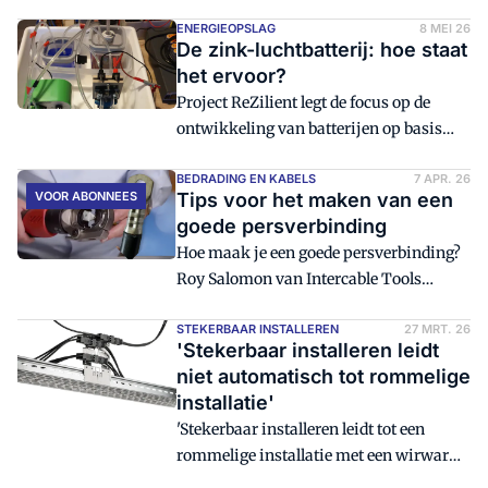
"Maar er zijn meer mogelijkheden,
zoals het stekerbaar aansluiten van
ENERGIEOPSLAG
8 MEI 26
De zink-luchtbatterij: hoe staat
wandcontactdozen." In gesprek met
het ervoor?
Maarten van Beek, productmanager
Project ReZilient legt de focus op de
stekerbaar installeren bij Hemmink.
ontwikkeling van batterijen op basis
van water, zink en lucht. Doel is een
circulaire batterij te ontwikkelen die
BEDRADING EN KABELS
7 APR. 26
VOOR ABONNEES
Tips voor het maken van een
veilig is, gebruik maakt van niet-
goede persverbinding
kritische grondstoffen en qua kostprijs
Hoe maak je een goede persverbinding?
kan concurreren met bestaande
Roy Salomon van Intercable Tools
systemen. Hoe vergevorderd is de
Nederland geeft een aantal
technologie inmiddels?
praktijkvoorbeelden.
STEKERBAAR INSTALLEREN
27 MRT. 26
'Stekerbaar installeren leidt
niet automatisch tot rommelige
installatie'
'Stekerbaar installeren leidt tot een
rommelige installatie met een wirwar
aan bekabeling' wordt nogal eens