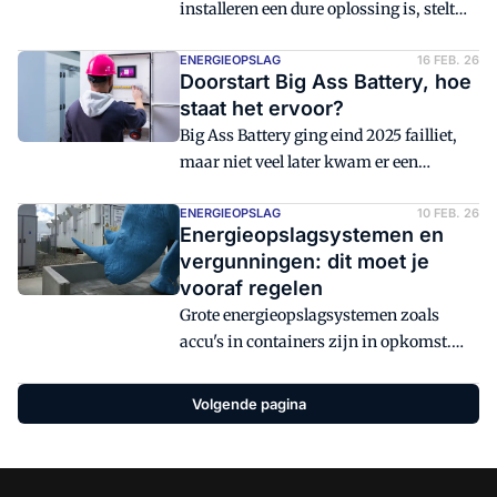
installeren een dure oplossing is, stelt
Maarten van Beek, productmanager
stekerbaar installeren bij Hemmink.
ENERGIEOPSLAG
16 FEB. 26
Doorstart Big Ass Battery, hoe
staat het ervoor?
Big Ass Battery ging eind 2025 failliet,
maar niet veel later kwam er een
doorstart. Roel Vossen, mede-oprichter
van 'Big Ass Battery 2.0' gaat in op de
ENERGIEOPSLAG
10 FEB. 26
Energieopslagsystemen en
geleerde lessen en de nieuwe koers.
vergunningen: dit moet je
vooraf regelen
Grote energieopslagsystemen zoals
accu's in containers zijn in opkomst.
Welke vergunningen zijn nodig? En met
welke veiligheidsmaatregelen moeten de
Volgende pagina
eigenaars rekening houden? Berber
Koopmans, werkzaam bij Bosch & van
Rijn, adviesbureau voor duurzame