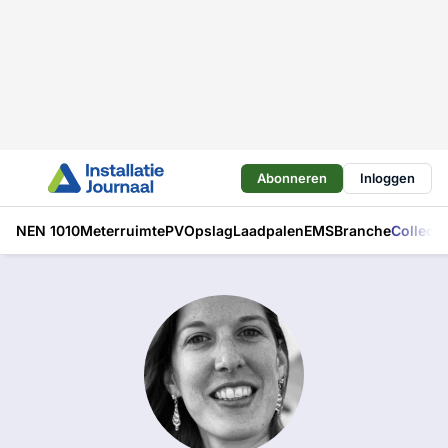
Abonneren
Inloggen
NEN 1010
Meterruimte
PV
Opslag
Laadpalen
EMS
Branche
Collecti