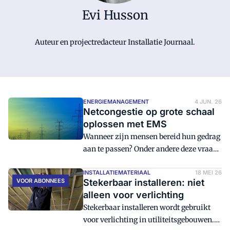
Evi Husson
Auteur en projectredacteur Installatie Journaal.
ENERGIEMANAGEMENT
4 JUN. 26
Netcongestie op grote schaal
oplossen met EMS
Wanneer zijn mensen bereid hun gedrag
aan te passen? Onder andere deze vraag
hoopt TKI met het Nationaal EMS-
Programma te beantwoorden.
INSTALLATIEMATERIAAL
18 MEI 26
VOOR ABONNEES
Stekerbaar installeren: niet
alleen voor verlichting
Stekerbaar installeren wordt gebruikt
voor verlichting in utiliteitsgebouwen.