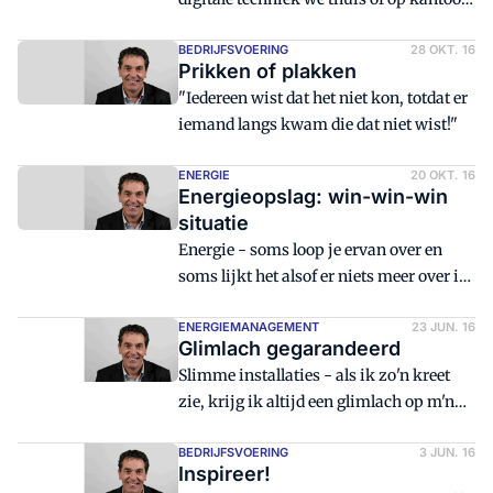
om ons heen hebben verzameld?
BEDRIJFSVOERING
28 OKT. 16
Prikken of plakken
"Iedereen wist dat het niet kon, totdat er
iemand langs kwam die dat niet wist!"
ENERGIE
20 OKT. 16
Energieopslag: win-win-win
situatie
Energie - soms loop je ervan over en
soms lijkt het alsof er niets meer over is.
Wie een avondje in de sportschool is
geweest en daar volop calorieën heeft
ENERGIEMANAGEMENT
23 JUN. 16
Glimlach gegarandeerd
verbrand, kan daar ongetwijfeld over
Slimme installaties - als ik zo'n kreet
meepraten.
zie, krijg ik altijd een glimlach op m'n
gezicht. En wie niet? Ik ga ervanuit dat
iedereen in onze branche warm loopt
BEDRIJFSVOERING
3 JUN. 16
Inspireer!
voor slimme installaties. Zo'n 'slimme