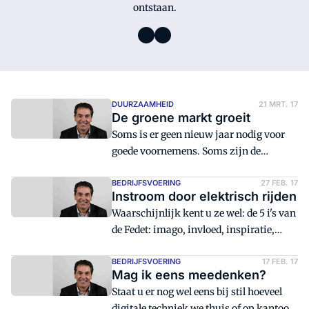
ontstaan.
DUURZAAMHEID
21 MRT. 17
De groene markt groeit
Soms is er geen nieuw jaar nodig voor
goede voornemens. Soms zijn de
voornemens zó bijzonder dat ze het hele
jaar door in het oog springen. Een
BEDRIJFSVOERING
27 FEB. 17
Instroom door elektrisch rijden
typisch geval van zo'n voornemen is de
Waarschijnlijk kent u ze wel: de 5 i's van
enorme beweging die Shell maakt
de Fedet: imago, invloed, inspiratie,
richting duurzame energie.
innovatie en instroom. Onderwerpen
waarop de Fedet zich wil onderscheiden.
BEDRIJFSVOERING
17 FEB. 17
Mag ik eens meedenken?
Thema's die bepalend zijn voor de
Staat u er nog wel eens bij stil hoeveel
toekomst van de elektrotechniek.
digitale techniek we thuis of op kantoor