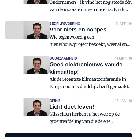
Ondernemen - ik vind het nog steeds één
installatie' is op verschillende manier op
van de mooiste dingen die er is. En ik
te vatten.
denk dat ik wat dat betreft niet de enige
ben. Misschien ook wel omdat
BEDRIJFSVOERING
11 APR. 16
Voor niets en noppes
ondernemen om zoveel zaken draait -
Wie tegenwoordig een
het leven in een notendop.
nieuwbouwproject bezoekt, weet al snel
één ding zeker: zonne-energie is het in
de woningbouw helemaal aan het
DUURZAAMHEID
11 MRT. 16
Goed elektronieuws van de
maken.
klimaattop!
Als de recentste klimaatconferentie in
Parijs nou iets duidelijk heeft gemaakt,
dan is het wel de noodzaak om over te
stappen op 'elektrisch'. Willen we met
OPINIE
18 JAN. 16
Licht doet leven!
z'n allen de opwarming van onze
Misschien herkent u het wel: op de
aardbol onder de 2 graden Celsius
groenteafdeling van die de ene
houden, dan moeten we -als het even
supermarkt ziet de sla er net even wat
kan- zo snel mogelijk afscheid nemen
lekkerder uit dan in die andere. Of op