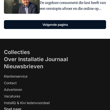
De argeloze consument die last heeft van
een verstopte afvoer en die online op
zoek gaat naar een lokale vakman, zal
zich met enige regelmaat in het
Volgende pagina
internetmuseum wanen. Hoe komt het
dat er toch zoveel loodgieters zijn die
denken dat hun in 2010 door het neefje
van de buurjongen gebouwde website
vandaag de dag nog altijd 'top of the bill'
Collecties
is?
Over Installatie Journaal
Nieuwsbrieven
Klantenservice
Contact
Adverteren
Vacatures
InstallQ & Kivi ledenvoordeel
Snel naar