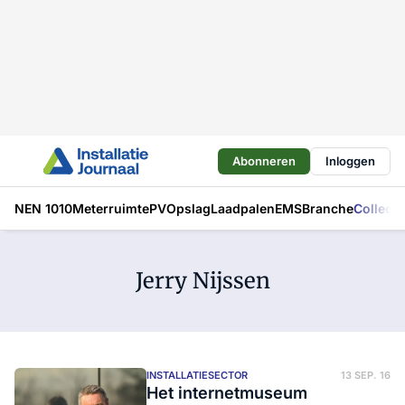
Abonneren
Inloggen
NEN 1010
Meterruimte
PV
Opslag
Laadpalen
EMS
Branche
Collecti
Jerry Nijssen
INSTALLATIESECTOR
13 SEP. 16
Het internetmuseum