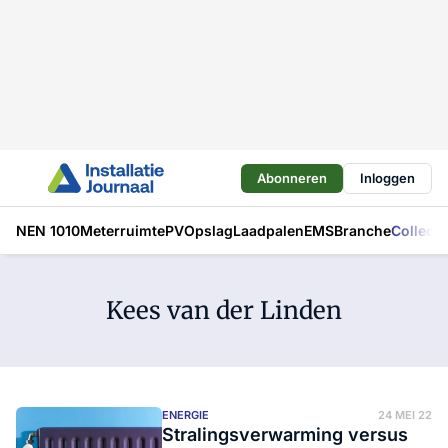
Abonneren
Inloggen
NEN 1010
Meterruimte
PV
Opslag
Laadpalen
EMS
Branche
Collecti
Kees van der Linden
ENERGIE
24 MEI 22
Stralingsverwarming versus