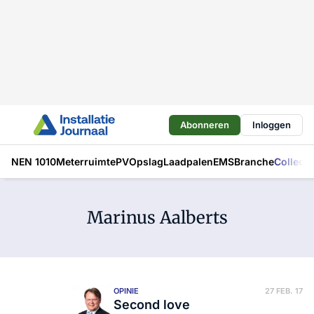
Abonneren
Inloggen
NEN 1010
Meterruimte
PV
Opslag
Laadpalen
EMS
Branche
Collecti
Marinus Aalberts
OPINIE
27 FEB. 17
Second love