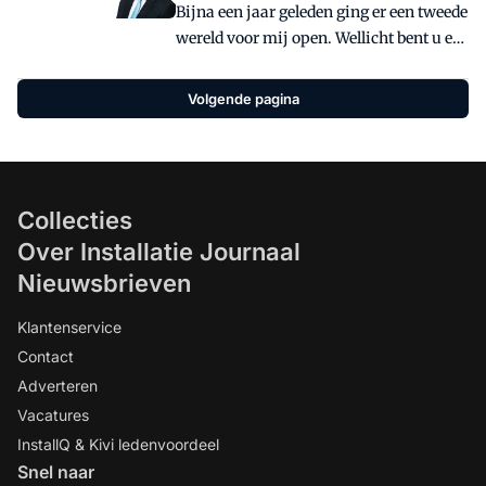
Bijna een jaar geleden ging er een tweede
wereld voor mij open. Wellicht bent u er
al langer mee bekend, maar voor mij
was het nieuw: een Virtual Reality-bril.
Volgende pagina
Een eenvoudig kartonnen kijkertje
waarmee je je smartphone verandert in
een 3D-omgeving.
Collecties
Over Installatie Journaal
Nieuwsbrieven
Klantenservice
Contact
Adverteren
Vacatures
InstallQ & Kivi ledenvoordeel
Snel naar