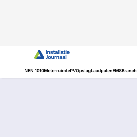
NEN 1010
Meterruimte
PV
Opslag
Laadpalen
EMS
Branch