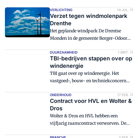
de Groningse Eemshaven voorlopig
moet worden stilgelegd. De Groningse
VERLICHTING
14 JUL. 11
Verzet tegen windmolenpark
college van Gedeputeerde Staten komt
Drenthe
pas eind deze week met een inhoudelijke
Het geplande windpark De Drentse
reactie op de uitspraak van de Raad van
Monden in de gemeente Borger-Odoorn
State.
is te groot. De provincie ziet meer in
meerdere kleinere parken.
DUURZAAMHEID
1 MRT. 11
TBI-bedrijven stappen over op
windenergie
TBI gaat over op windenergie. Het
vastgoed-, bouw- en techniekconcern
gaat bij Essent 23 miljoen kilowattuur
op jaarbasis afnemen. Met de order is
ONDERHOUD
17 FEB. 11
Contract voor HVL en Wolter &
volgens het bedrijf een bedrag van 'meer
Dros
dan 5 miljoen euro' op jaarbasis
Wolter & Dros en HVL hebben een
gemoeid.
vijfjarig raamcontract verworven. De
technisch dienstverleners zijn
BRANCHE
3 FEB. 11