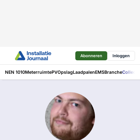
Abonneren
Inloggen
NEN 1010
Meterruimte
PV
Opslag
Laadpalen
EMS
Branche
Collecti