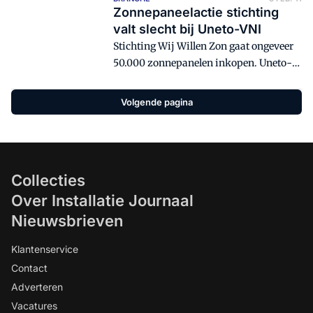
aangesteld als installatiepartners van
Zonnepaneelactie stichting
het Eindhovense Catharina Ziekenhuis.
valt slecht bij Uneto-VNI
Stichting Wij Willen Zon gaat ongeveer
50.000 zonnepanelen inkopen. Uneto-
VNI, de brancheorganisatie van de
installateurs, is er niet blij mee.
Volgende pagina
Collecties
Over Installatie Journaal
Nieuwsbrieven
Klantenservice
Contact
Adverteren
Vacatures