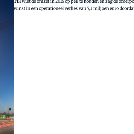
TBI wist de omzet in 2016 op peil te houden en zag de orderpo
winst in een operationeel verlies van 7,3 miljoen euro doorda
van het European Patent Office (EPO).