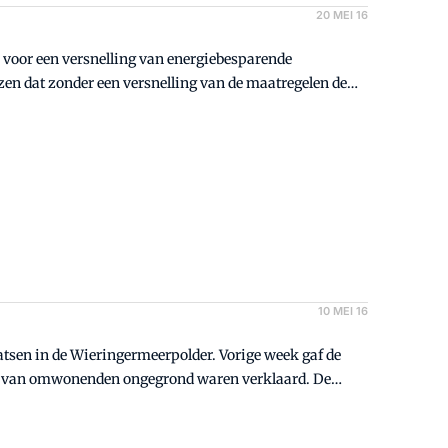
20 MEI 16
n voor een versnelling van energiebesparende
zen dat zonder een versnelling van de maatregelen de
re energie in 2020, niet te halen.
10 MEI 16
tsen in de Wieringermeerpolder. Vorige week gaf de
en van omwonenden ongegrond waren verklaard. De
ie hoge windmolens zouden veroorzaken. Maar volgens