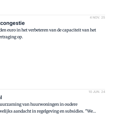
4 NOV. 25
tcongestie
en euro in het verbeteren van de capaciteit van het
ertraging op.
10 JUN. 24
l
erduurzaming van huurwoningen in oudere
lijks aandacht in regelgeving en subsidies. "We