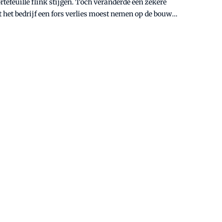
rtefeuille flink stijgen. Toch veranderde een zekere
t het bedrijf een fors verlies moest nemen op de bouw