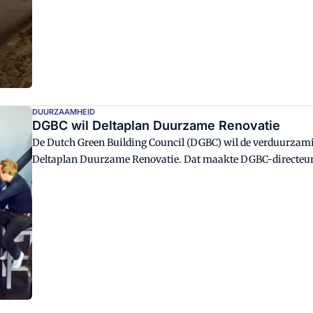
DUURZAAMHEID
DGBC wil Deltaplan Duurzame Renovatie
De Dutch Green Building Council (DGBC) wil de verduurzami
Deltaplan Duurzame Renovatie. Dat maakte DGBC-directeur
Cobouw Café op het door Cobouw, de Architect en Vastgoed
Scheveningen.