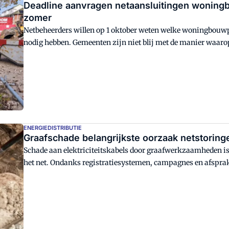
Deadline aanvragen netaansluitingen woning
zomer
Netbeheerders willen op 1 oktober weten welke woningbouwpr
nodig hebben. Gemeenten zijn niet blij met de manier waarop 
je een concertkaartje voor Taylor Swift moet kopen."
ENERGIEDISTRIBUTIE
Graafschade belangrijkste oorzaak netstoring
Schade aan elektriciteitskabels door graafwerkzaamheden is 
het net. Ondanks registratiesystemen, campagnes en afspra
een daling. "Het wordt steeds drukker in de ondergrond."