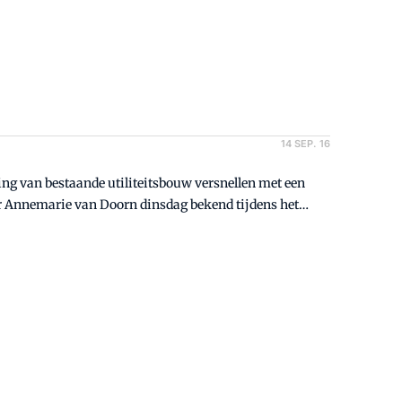
14 SEP. 16
ng van bestaande utiliteitsbouw versnellen met een
 Annemarie van Doorn dinsdag bekend tijdens het
markt georganiseerde Ecobouw-congres in