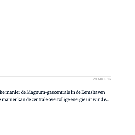
29 MRT. 16
elke manier de Magnum-gascentrale in de Eemshaven
anier kan de centrale overtollige energie uit wind en