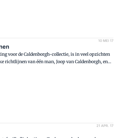
10 MEI 17
jnen
g voor de Caldenborgh-collectie, is in veel opzichten
e richtlijnen van één man, Joop van Caldenborgh, en
21 APR. 17