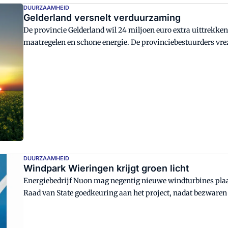
DUURZAAMHEID
Gelderland versnelt verduurzaming
De provincie Gelderland wil 24 miljoen euro extra uittrekke
maatregelen en schone energie. De provinciebestuurders vre
energiedoelstellingen uit het Energieakkoord, 14% hernieuwba
DUURZAAMHEID
Windpark Wieringen krijgt groen licht
Energiebedrijf Nuon mag negentig nieuwe windturbines plaa
Raad van State goedkeuring aan het project, nadat bezwar
bezwaarmakers zijn tegen de lichthinder en slagschaduw d
de Raad van State zijn de juiste procedures gevolgd.