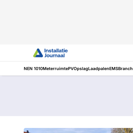
NEN 1010
Meterruimte
PV
Opslag
Laadpalen
EMS
Branch