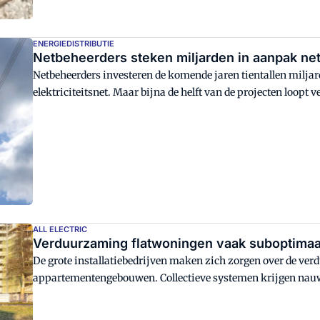
ENERGIEDISTRIBUTIE
Netbeheerders steken miljarden in aanpak ne
Netbeheerders investeren de komende jaren tientallen miljard
elektriciteitsnet. Maar bijna de helft van de projecten loopt v
ALL ELECTRIC
Verduurzaming flatwoningen vaak suboptimaa
De grote installatiebedrijven maken zich zorgen over de v
appartementengebouwen. Collectieve systemen krijgen nauwe
moeten meer samen optrekken met woningcorporaties."