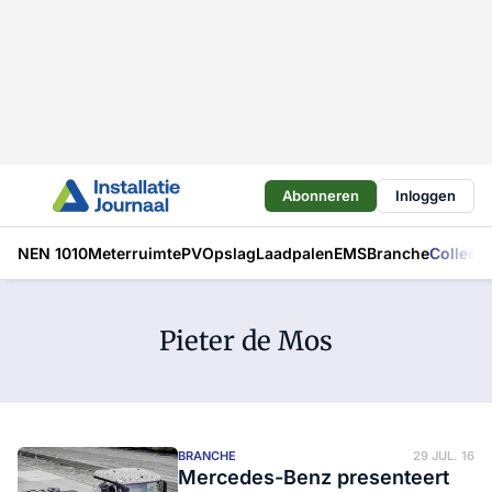
Abonneren
Inloggen
NEN 1010
Meterruimte
PV
Opslag
Laadpalen
EMS
Branche
Collecti
Pieter de Mos
BRANCHE
29 JUL. 16
Mercedes-Benz presenteert