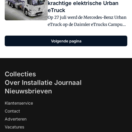
krachtige elektrische Urban
eTruck
Op 27 juli werd de Mercedes-Benz Urban
eTruck op de Daimler eTrucks Campus
in Stuttgart onthuld. Dat gebeurde
tijdens de "Truck meets Electricity"
Volgende pagina
wereldpremière. Het prototype van de
Urban eTruck wordt eind september
gepresenteerd op de IAA in Hannover.
Collecties
Over Installatie Journaal
Nieuwsbrieven
Klantenservice
Contact
Adverteren
Vacatures