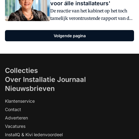
voor álle installateurs'
De reactie van het kabinet op het toch
tamelijk verontrustende rapport van de
Onderzoeksraad over ongevallen met
koolmonoxide heeft lang op zich laten
Volgende pagina
wachten. Gelukkig is ons geduld half
juni beloond toen de ministers Blok en
Schippers een brief naar de Tweede
Kamer stuurden. Hieruit blijkt dat het
Collecties
kabinet overweegt een wettelijke,
uniforme erkenningsregeling voor
Over Installatie Journaal
installateurs van cv-ketels in te stellen.
Nieuwsbrieven
Uneto-Vni, de ondernemersorganisatie
voor de installatiebranche, vindt dat het
Klantenservice
hoog tijd wordt dat die regeling er ook
Contact
daadwerkelijk komt.
Adverteren
Vacatures
InstallQ & Kivi ledenvoordeel