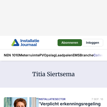
Abonneren
Inloggen
NEN 1010
Meterruimte
PV
Opslag
Laadpalen
EMS
Branche
Collecti
Titia Siertsema
INSTALLATIESECTOR
7 SEP. 16
'Verplicht erkenningsregeling