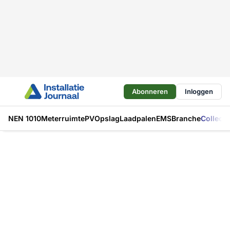
Abonneren
Inloggen
NEN 1010
Meterruimte
PV
Opslag
Laadpalen
EMS
Branche
Collecti