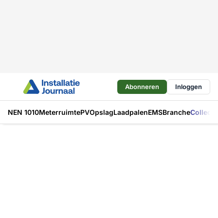
Abonneren
Inloggen
NEN 1010
Meterruimte
PV
Opslag
Laadpalen
EMS
Branche
Collecti