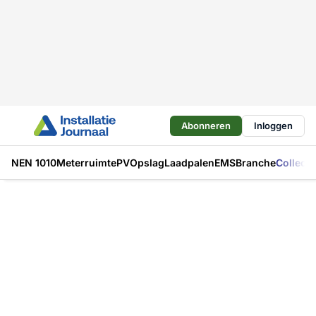
Abonneren
Inloggen
NEN 1010
Meterruimte
PV
Opslag
Laadpalen
EMS
Branche
Collecti