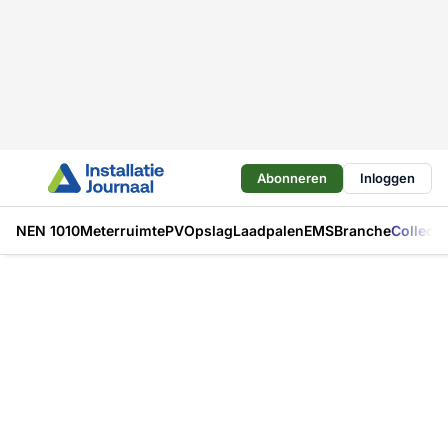
Abonneren
Inloggen
NEN 1010
Meterruimte
PV
Opslag
Laadpalen
EMS
Branche
Collecti