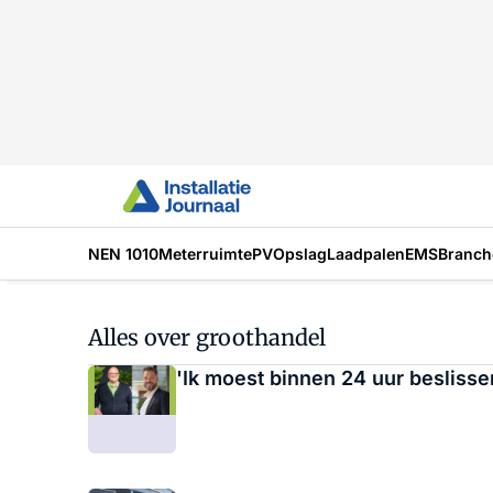
NEN 1010
Meterruimte
PV
Opslag
Laadpalen
EMS
Branch
Alles over groothandel
'Ik moest binnen 24 uur besliss