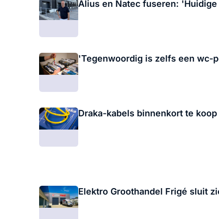
Alius en Natec fuseren: 'Huidige
'Tegenwoordig is zelfs een wc-po
Draka-kabels binnenkort te koop
Elektro Groothandel Frigé sluit 