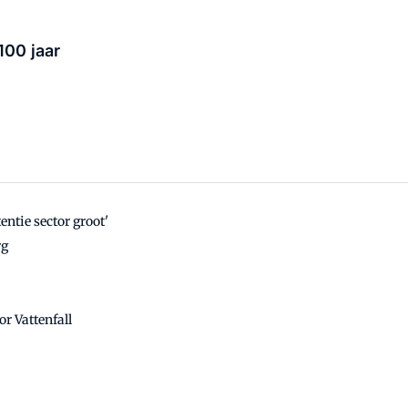
100 jaar
ntie sector groot'
rg
r Vattenfall