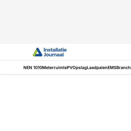
NEN 1010
Meterruimte
PV
Opslag
Laadpalen
EMS
Branch