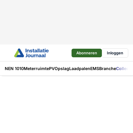
Abonneren
Inloggen
NEN 1010
Meterruimte
PV
Opslag
Laadpalen
EMS
Branche
Collecti