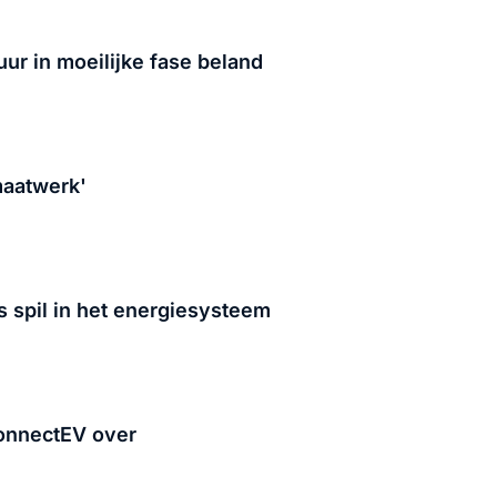
ur in moeilijke fase beland
 maatwerk'
s spil in het energiesysteem
ConnectEV over