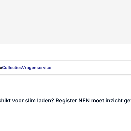
e
Collecties
Vragenservice
chikt voor slim laden? Register NEN moet inzicht g