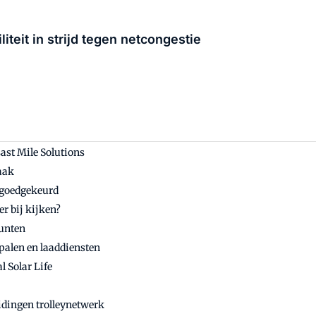
liteit in strijd tegen netcongestie
ast Mile Solutions
aak
t goedgekeurd
r bij kijken?
punten
palen en laaddiensten
l Solar Life
idingen trolleynetwerk