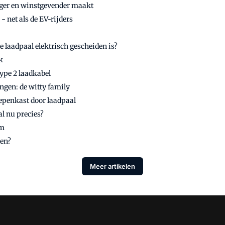
iger en winstgevender maakt
- net als de EV-rijders
e laadpaal elektrisch gescheiden is?
k
Type 2 laadkabel
ngen: de witty family
epenkast door laadpaal
l nu precies?
am
ten?
Meer artikelen