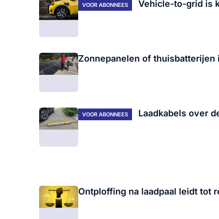
Vehicle-to-grid is k
VOOR ABONNEES
Zonnepanelen of thuisbatterijen 
Laadkabels over de
VOOR ABONNEES
Ontploffing na laadpaal leidt tot 