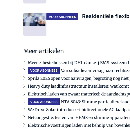
Residentiële flexibi
VOOR ABONNEES
Meer artikelen
Meer e-bestelbussen bij DHL dankzij EMS-systeem L
Van subsidieaanvraag naar rechtsz
VOOR ABONNEES
Sprila 2026 open voor aanvragen, begroting nog nie
Heavy duty laadinfrastructuur installeren: wat komt e
Elektrisch laden van zwaar materieel: de aandachts
NTA 8043: Slimme particuliere laad
VOOR ABONNEES
We Drive Solar introduceert bidirectionele AC-laadpaa
Netcongestie: testen van HEMS en slimme apparaten
Elektrische voertuigen laden met behulp van bovenle