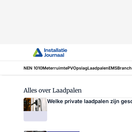
NEN 1010
Meterruimte
PV
Opslag
Laadpalen
EMS
Branch
Alles over Laadpalen
Welke private laadpalen zijn ges