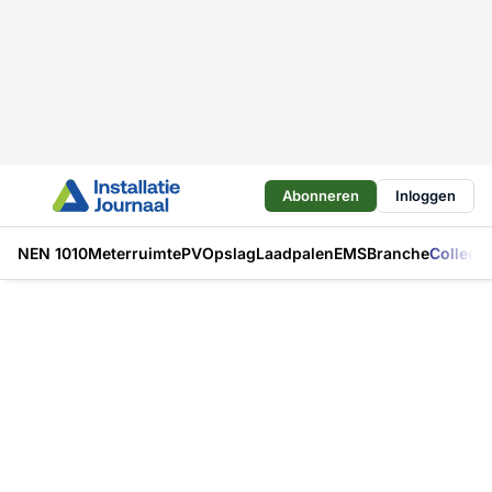
Abonneren
Inloggen
NEN 1010
Meterruimte
PV
Opslag
Laadpalen
EMS
Branche
Collecti